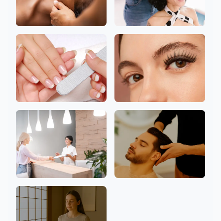
헤드
헤어
네일
속눈썹
클리닉
남성 환영