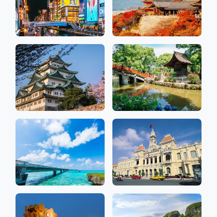
오사카
교토
26 상점
10 상점
아이치
후쿠오카
10 상점
7 상점
오키나와
호치민
3 상점
9 상점