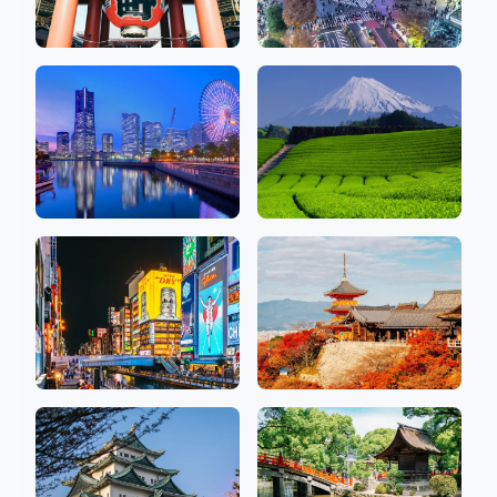
아사쿠사, 긴자, 우에
시부야, 신주쿠, 이케
노
부쿠로
50 상점
80 상점
가나가와
시즈오카
19 상점
2 상점
오사카
교토
26 상점
10 상점