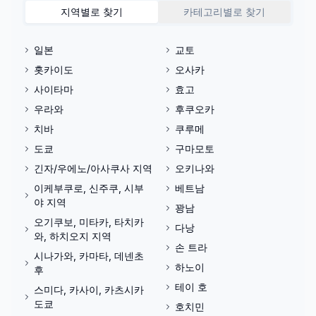
지역별로 찾기
카테고리별로 찾기
일본
교토
홋카이도
오사카
사이타마
효고
우라와
후쿠오카
치바
쿠루메
도쿄
구마모토
긴자/우에노/아사쿠사 지역
오키나와
이케부쿠로, 신주쿠, 시부
베트남
야 지역
꽝남
오기쿠보, 미타카, 타치카
다낭
와, 하치오지 지역
손 트라
시나가와, 카마타, 데넨초
하노이
후
테이 호
스미다, 카사이, 카츠시카
도쿄
호치민