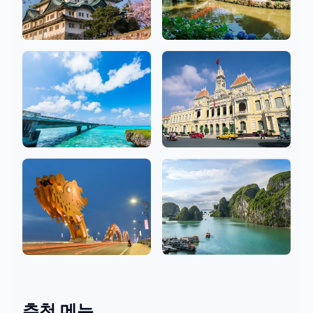
아이치
후쿠오카
10 상점
7 상점
오키나와
호치민
3 상점
9 상점
다낭
하노이
4 상점
1 상점
추천 메뉴