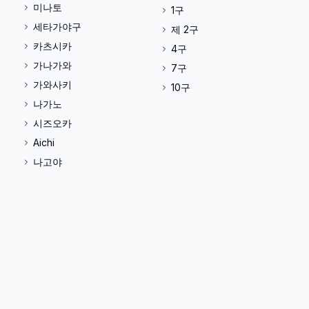
미나토
1구
세타가야구
제 2구
카츠시카
4구
가나가와
7구
가와사키
10구
나가노
시즈오카
Aichi
나고야