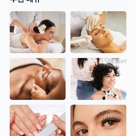
몸
페이셜
헤드
헤어