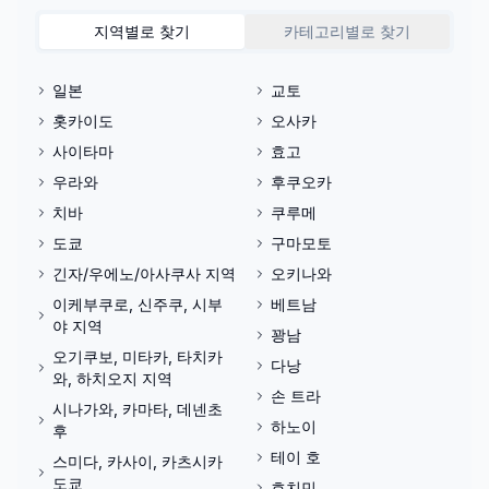
지역별로 찾기
카테고리별로 찾기
일본
교토
홋카이도
오사카
사이타마
효고
우라와
후쿠오카
치바
쿠루메
도쿄
구마모토
긴자/우에노/아사쿠사 지역
오키나와
이케부쿠로, 신주쿠, 시부
베트남
야 지역
꽝남
오기쿠보, 미타카, 타치카
다낭
와, 하치오지 지역
손 트라
시나가와, 카마타, 데넨초
하노이
후
테이 호
스미다, 카사이, 카츠시카
도쿄
호치민