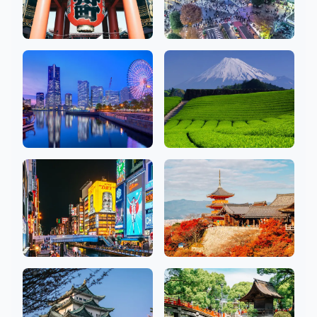
아사쿠사, 긴자, 우에
시부야, 신주쿠, 이케
노
부쿠로
48 상점
79 상점
가나가와
시즈오카
18 상점
2 상점
오사카
교토
26 상점
10 상점