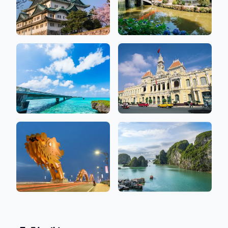
아이치
후쿠오카
10 상점
7 상점
오키나와
호치민
3 상점
9 상점
다낭
하노이
4 상점
1 상점