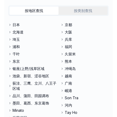
按地区查找
按类别查找
日本
京都
北海道
大阪
埼玉
兵库
浦和
福冈
千叶
久留米
东京
熊本
银座/上野/浅草区域
冲绳岛
池袋、新宿、涩谷地区
越南
荻洼、三鹰、立川、八王子
广南
区域
岘港
品川、蒲田、田园调布
Son Tra
墨田、葛西、东京葛饰
河内
Minato
Tay Ho