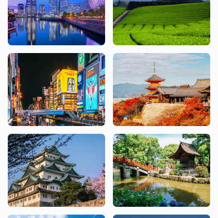
Kanagawa
Shizuoka
19 Salons
2 Salons
Osaka
Kyoto
26 Salons
10 Salons
Aichi
Fukuoka