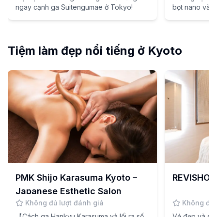
ngay cạnh ga Suitengumae ở Tokyo!
bọt nano và 
ấn tượng!
Tiệm làm đẹp nổi tiếng ở Kyoto
PMK Shijo Karasuma Kyoto –
REVISHOP 
Japanese Esthetic Salon
Không đủ lượt đánh giá
Không đủ 
【Cách ga Hankyu Karasuma và lối ra số
Vẻ đẹp và sự t