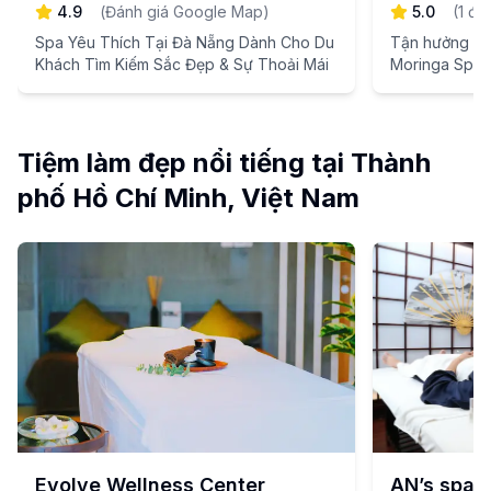
4.9
(
Đánh giá Google Map
)
5.0
(
1
đá
Spa Yêu Thích Tại Đà Nẵng Dành Cho Du
Tận hưởng sự t
Khách Tìm Kiếm Sắc Đẹp & Sự Thoải Mái
Moringa Spa ở
Tiệm làm đẹp nổi tiếng tại Thành
phố Hồ Chí Minh, Việt Nam
Evolve Wellness Center
AN’s spa T