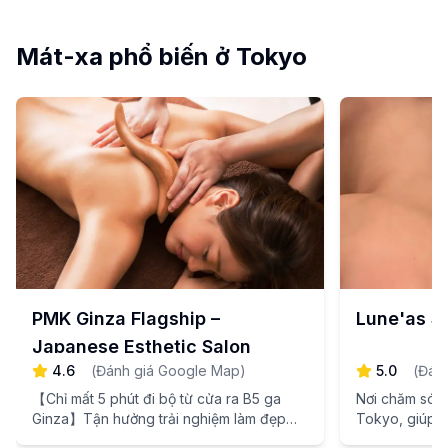
Mát-xa phổ biến ở Tokyo
PMK Ginza Flagship –
Lune'as 
Japanese Esthetic Salon
4.6
(
Đánh giá Google Map
)
5.0
(
Đán
【Chỉ mất 5 phút đi bộ từ cửa ra B5 ga
Nơi chăm sóc
Ginza】Tận hưởng trải nghiệm làm đẹp
Tokyo, giúp b
sang trọng giúp xua tan mệt mỏi sau
mang lại sự h