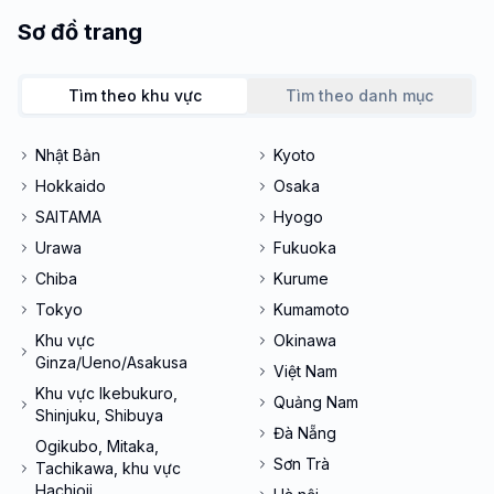
Sơ đồ trang
Tìm theo khu vực
Tìm theo danh mục
Nhật Bản
Kyoto
Hokkaido
Osaka
SAITAMA
Hyogo
Urawa
Fukuoka
Chiba
Kurume
Tokyo
Kumamoto
Khu vực
Okinawa
Ginza/Ueno/Asakusa
Việt Nam
Khu vực Ikebukuro,
Quảng Nam
Shinjuku, Shibuya
Đà Nẵng
Ogikubo, Mitaka,
Sơn Trà
Tachikawa, khu vực
Hachioji