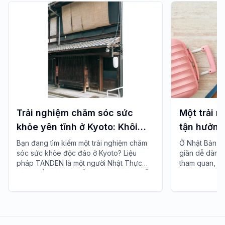
Trải nghiệm chăm sóc sức
Một trải n
khỏe yên tĩnh ở Kyoto: Khôi
tận hưởng
phục hơi thở và cơ thể của bạn
dẫn cách 
Bạn đang tìm kiếm một trải nghiệm chăm
Ở Nhật Bản, có
sóc sức khỏe độc đáo ở Kyoto? Liệu
giãn dễ dàng
với liệu pháp TANDEN
chuyến đi
pháp TANDEN là một người Nhật Thực
tham quan, c
hành điều hòa cơ thể giúp nhẹ nhàng hỗ
chăm sóc da m
trợ hơi thở, tư thế và dòng chảy tự nhiên
rảnh rỗi tron
của cơ thể. Nó mang đến một cơ hội duy
chuyến đi của
nhất để phục hồi bản thân trong khung
trạng mà khô
cảnh yên bình của Nhật Bản sau tham
quan hoặc đi đường dài.