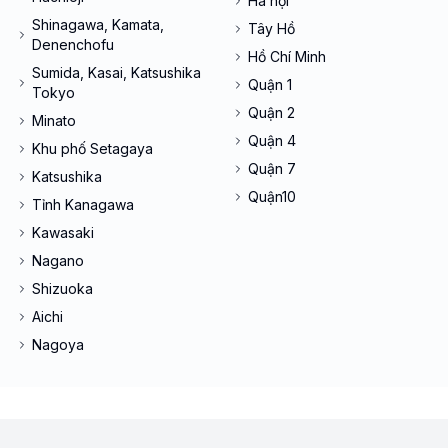
Hà nội
Shinagawa, Kamata,
Tây Hồ
Denenchofu
Hồ Chí Minh
Sumida, Kasai, Katsushika
Quận 1
Tokyo
Quận 2
Minato
Quận 4
Khu phố Setagaya
Quận 7
Katsushika
Quận10
Tỉnh Kanagawa
Kawasaki
Nagano
Shizuoka
Aichi
Nagoya