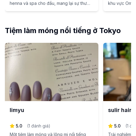
henna và spa cho đầu, mang lại sự thư
khu vực Omot
giãn cho tóc và tâm trí với sức mạnh từ
hưởng không 
thiên nhiên.
liệu trình chă
tuyệt vời.
Tiệm làm móng nổi tiếng ở Tokyo
limyu
sulir hair
5.0
(
1
đánh giá
)
5.0
(
1
đá
Một tiệm làm móng và lông mi nổi tiếng
Trải nghiệm dị