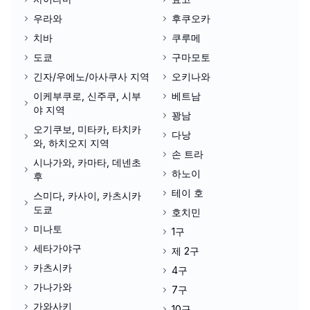
우라와
후쿠오카
치바
쿠루메
도쿄
구마모토
긴자/우에노/아사쿠사 지역
오키나와
이케부쿠로, 신주쿠, 시부
베트남
야 지역
꽝남
오기쿠보, 미타카, 타치카
다낭
와, 하치오지 지역
손 트라
시나가와, 카마타, 데넨초
하노이
후
테이 호
스미다, 카사이, 카츠시카
도쿄
호치민
미나토
1구
세타가야구
제 2구
카츠시카
4구
가나가와
7구
가와사키
10구