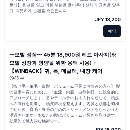
들께】 림프를 열고 막힌 부분을 풀어주어 신체의 균형을 맞추
고, 따뜻하게 순환을 촉진합니다.
JPY 13,200
예약
〜모발 성장〜 45분 18,900원 헤드 마사지(※
모발 성장과 영양을 위한 용액 사용) +
【WINBACK】귀, 목, 데콜테, 내장 케어
45
분
【抜け毛・細毛・白髪・ボリューム不足にお悩みの方へ】 髪
の健康を育むために、「血流・内臓・自律神経」に総合的に
アプローチします。首やデコルテのお手入れを通じて、頭皮
への血行を促進し、頭皮環境を整えます。内臓と頭部を調和
させた後、育毛・養毛のためのトリートメントをしっかりと
浸透させます。あなたの髪にボリュームと輝きを取り戻す、
効果的で魅力的な施術です。
JPY 18,900