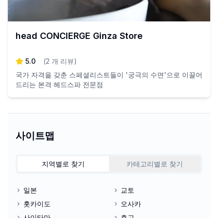
head CONCIERGE Ginza Store
5.0
(
2
개 리뷰
)
국가 자격을 갖춘 스페셜리스트들이 '궁극의 수면'으로 이끌어
드리는 본격 헤드스파 전문점
사이트맵
지역별로 찾기
카테고리별로 찾기
일본
교토
홋카이도
오사카
사이타마
효고