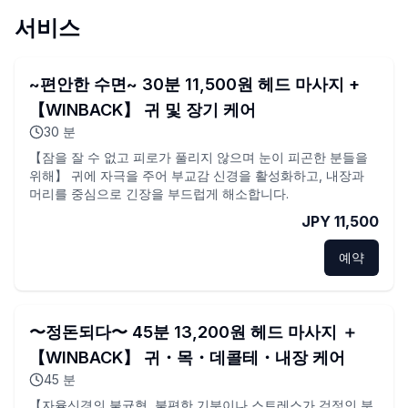
서비스
~편안한 수면~ 30분 11,500원 헤드 마사지 +
【WINBACK】 귀 및 장기 케어
30
분
【잠을 잘 수 없고 피로가 풀리지 않으며 눈이 피곤한 분들을
위해】 귀에 자극을 주어 부교감 신경을 활성화하고, 내장과
머리를 중심으로 긴장을 부드럽게 해소합니다.
JPY 11,500
예약
〜정돈되다〜 45분 13,200원 헤드 마사지 ＋
【WINBACK】 귀・목・데콜테・내장 케어
45
분
【자율신경의 불균형, 불편한 기분이나 스트레스가 걱정인 분