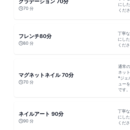
グラデーション 70分
にし
70
分
くださ
丁寧な
フレンチ80分
にした
80
分
くださ
通常
ネット
マグネットネイル 70分
*ジェ
70
分
ューを
です
丁寧な
ネイルアート 90分
にした
90
分
くださ