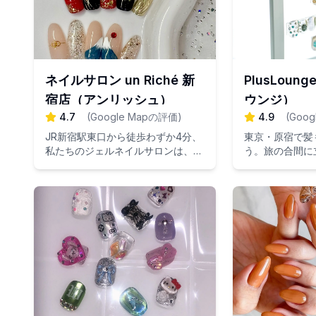
ネイルサロン un Riché 新
PlusLou
宿店（アンリッシュ）
ウンジ）
4.7
(
Google Mapの評価
)
4.9
(
Goog
JR新宿駅東口から徒歩わずか4分、
東京・原宿で髪
私たちのジェルネイルサロンは、多
う。旅の合間に
彩なデザインと細やかな施術で知ら
プライベートサ
れています。あなたの爪を美しいア
ート作品に変身させる究極の贅沢を
体験してください。今すぐご予約を
して、輝く爪を手に入れましょう！