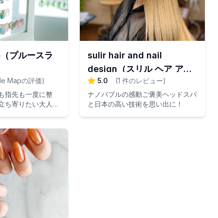
nge（プルースラ
sulir hair and nail
design（スリル ヘア アン
le Mapの評価
)
5.0
(
1
件のレビュー
)
ド ネイル デザイン）
も指先も一度に整
ナノバブルの感動ご褒美ヘッドスパ
立ち寄りたい大人の
と日本の高い技術を思い出に！
ロン。