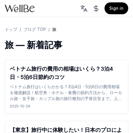
Sign in
トップ
/
ブログ TOP
/
旅
旅 — 新着記事
ベトナム旅行の費用の相場はいくら？3泊4
日・5泊6日節約のコツ
ベトナム旅行はいくらかかる？3泊4日・5泊6日の費用相場
を徹底解説！航空券・ホテル・食費の節約方法から、ローカ
ル旅・女子旅・カップル旅の旅行種別の予算目安まで。上手
に費用を抑えて贅沢も楽しむベトナム旅行のコツを紹介しま
2025-10-29
す。
【東京】旅行中に体験したい！日本のプロによ