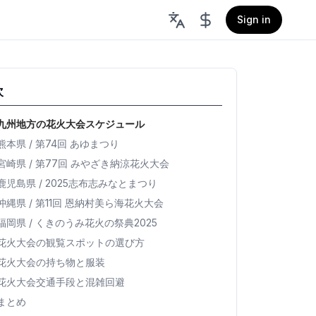
Sign in
次
九州地方の花火大会スケジュール
熊本県 / 第74回 あゆまつり
宮崎県 / 第77回 みやざき納涼花火大会
鹿児島県 / 2025志布志みなとまつり
沖縄県 / 第11回 恩納村美ら海花火大会
福岡県 / くきのうみ花火の祭典2025
花火大会の観覧スポットの選び方
花火大会の持ち物と服装
花火大会交通手段と混雑回避
まとめ