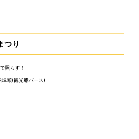
とまつり
火で照らす！
埠頭(観光船バース)