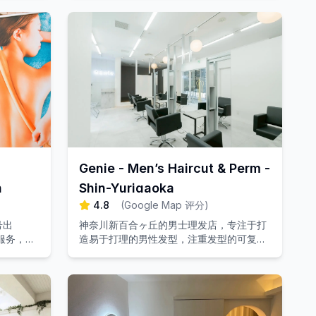
Genie - Men’s Haircut & Perm -
n
Shin-Yurigaoka
4.8
(
Google Map 评分
)
号出
神奈川新百合ヶ丘的男士理发店，专注于打
服务，为
造易于打理的男性发型，注重发型的可复现
护理体
性。