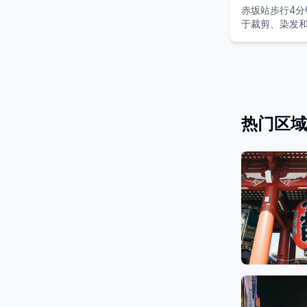
赤坂站步行4分
于裁剪、染发
热门区域
浅草、银
48 沙