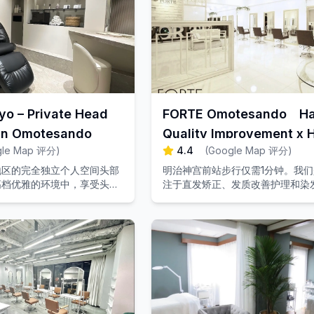
yo – Private Head
FORTE Omotesando Ha
 in Omotesando
Quality Improvement x H
gle Map 评分
)
4.4
(
Google Map 评分
)
Straightening
地区的完全独立个人空间头部
明治神宫前站步行仅需1分钟。我
高档优雅的环境中，享受头皮
注于直发矫正、发质改善护理和染
美好时光。
美容沙龙。