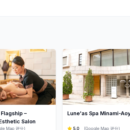
Flagship –
Lune'as Spa Minami-A
sthetic Salon
gle Map 评分
)
5.0
(
Google Map 评分
)