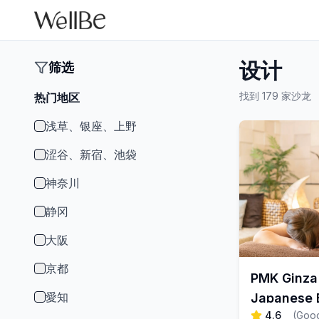
设计
筛选
找到 179 家沙龙
热门地区
浅草、银座、上野
涩谷、新宿、池袋
神奈川
静冈
大阪
京都
PMK Ginza 
愛知
Japanese E
4.6
(
Goo