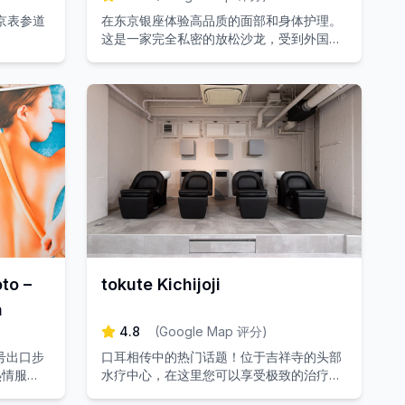
京表参道
在东京银座体验高品质的面部和身体护理。
这是一家完全私密的放松沙龙，受到外国顾
客的高度赞赏。
to –
tokute Kichijoji
n
4.8
(
Google Map 评分
)
号出口步
口耳相传中的热门话题！位于吉祥寺的头部
热情服
水疗中心，在这里您可以享受极致的治疗效
旅途疲惫
果和美丽的头发