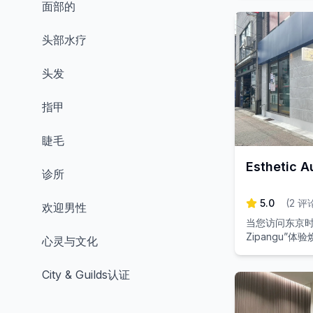
面部的
头部水疗
头发
指甲
睫毛
Esthetic A
诊所
5.0
(
2
评
欢迎男性
当您访问东京时，想
Zipangu”
心灵与文化
City & Guilds认证