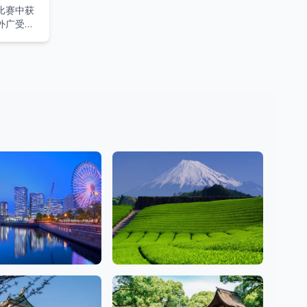
比赛中获
外广受支
静冈
2 沙龙