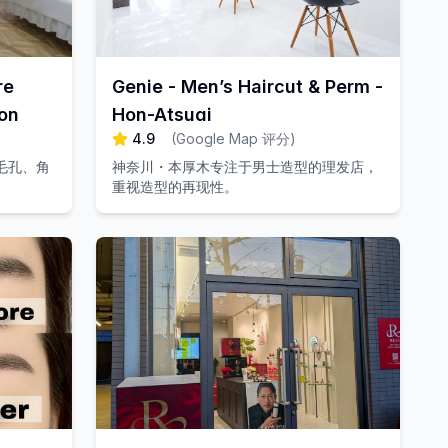
re
Genie - Men’s Haircut & Perm -
lon
Hon-Atsugi
4.9
(
Google Map 评分
)
毛孔、角
神奈川・本厚木专注于男士造型的理发店，
重视造型的再现性。