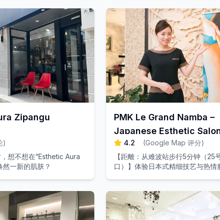
得到彻底放松。
ura Zipangu
PMK Le Grand Namba –
Japanese Esthetic Salo
论
)
4.2
(
Google Map 评分
)
不想在“Esthetic Aura
【距離：从难波站步行5分钟（25
体验焕然一新的肌肤？
口）】体验日本式精细技艺与热情
您消除旅途疲惫，尽享奢华的美容
验。