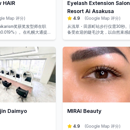
 HAIR
Eyelash Extension Salon
Resort Ai Asakusa
gle Map 评分
)
4.9
(
Google Map 评分
)
ikarism奖获奖发型师在职
从浅草・田原町站步行仅需30秒。
0.019%）。在札幌大通提
备受欢迎的睫毛沙龙，以自然束感
和发质改善服务。
称。欢迎男性朋友光临！
jin Daimyo
MIRAI Beauty
4.9
(
Google Map 评分
)