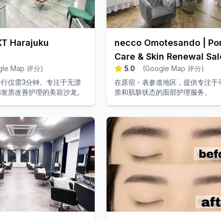
T Harajuku
necco Omotesando | Po
Care & Skin Renewal Sa
gle Map 评分
)
5.0
(
Google Map 评分
)
行仅需3分钟。专注于无漂
在原宿・表参道地区，提供专注于
和发质改善护理的美容沙龙。
质和肌肤状态的面部护理服务。