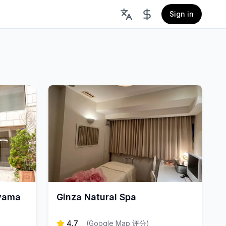
Sign in
oyama
Ginza Natural Spa
4.7
(
Google Map 评分
)