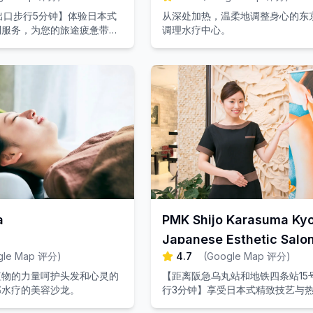
出口步行5分钟】体验日本式
从深处加热，温柔地调整身心的东
到服务，为您的旅途疲惫带来
调理水疗中心。
理享受。
a
PMK Shijo Karasuma Kyo
Japanese Esthetic Salo
gle Map 评分
)
4.7
(
Google Map 评分
)
植物的力量呵护头发和心灵的
【距离阪急乌丸站和地铁四条站15
部水疗的美容沙龙。
行3分钟】享受日本式精致技艺与
务，体验奢华的美容疗程，让您的