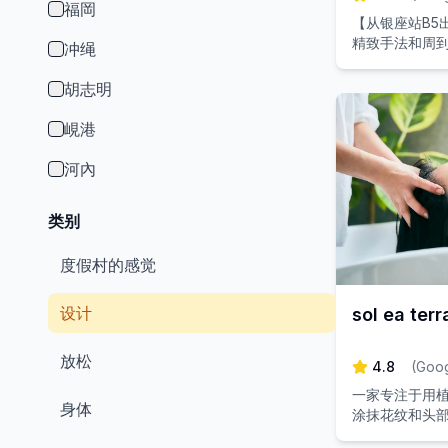
福岡
【从银座站B5
精致手法和周
冲绳
奢华的美容护
胡志明
峴港
河內
类别
度假村的感觉
设计
sol ea terr
放松
4.8
(
Goo
一家专注于用
身体
涂抹花纹和头