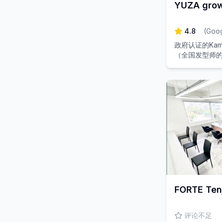
YUZA grow
4.8
(
Goo
政府认证的Kam
（全国发型师的
供染发、直发
FORTE Ten
评论不足