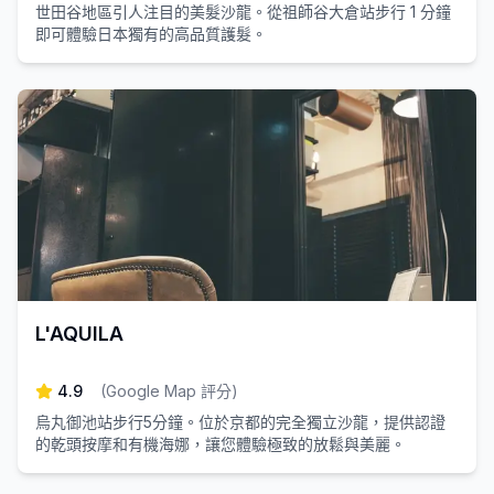
世田谷地區引人注目的美髮沙龍。從祖師谷大倉站步行 1 分鐘
即可體驗日本獨有的高品質護髮。
L'AQUILA
4.9
(
Google Map 評分
)
烏丸御池站步行5分鐘。位於京都的完全獨立沙龍，提供認證
的乾頭按摩和有機海娜，讓您體驗極致的放鬆與美麗。