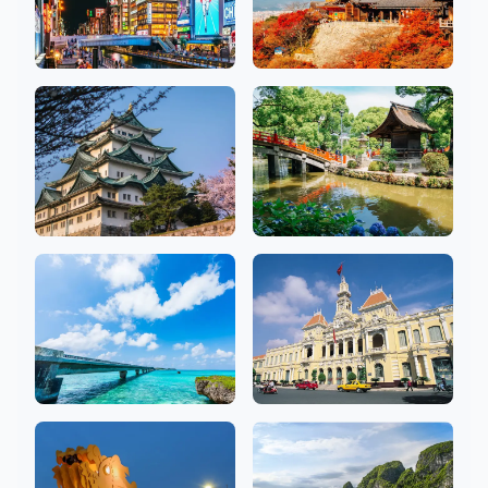
大阪
京都
26 沙龍
10 沙龍
爱知
福冈
10 沙龍
7 沙龍
沖繩
胡志明
3 沙龍
9 沙龍