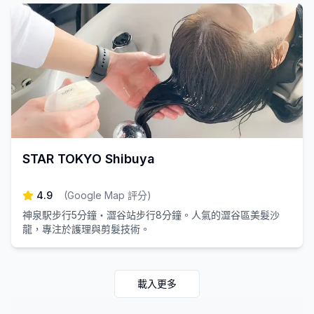
STAR TOKYO Shibuya
4.9
(
Google Map 評分
)
神泉駅步行5分鐘・澀谷站步行8分鐘。人氣的澀谷區美髮沙
龍，專注於護理與剪髮技術。
載入更多