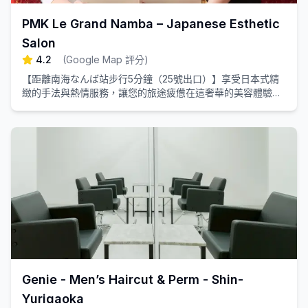
PMK Le Grand Namba – Japanese Esthetic
Salon
4.2
(
Google Map 評分
)
【距離南海なんば站步行5分鐘（25號出口）】享受日本式精
緻的手法與熱情服務，讓您的旅途疲憊在這奢華的美容體驗中
得到徹底舒緩。
Genie - Men’s Haircut & Perm - Shin-
Yurigaoka