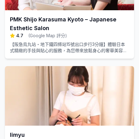
PMK Shijo Karasuma Kyoto – Japanese
Esthetic Salon
4.7
(
Google Map 評分
)
【阪急烏丸站・地下鐵四條站15號出口步行3分鐘】體驗日本
式精緻的手技與貼心的服務，為您帶來放鬆身心的奢華美容療
程，消除旅途的疲勞。
limyu