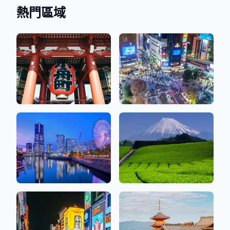
熱門區域
淺草、銀座、上野
澀谷、新宿、池袋
50 沙龍
80 沙龍
神奈川
靜岡
19 沙龍
2 沙龍