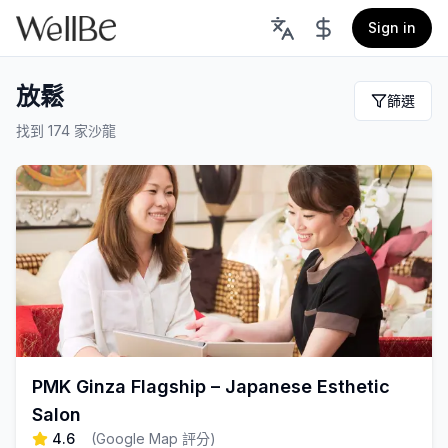
Sign in
放鬆
篩選
找到 174 家沙龍
PMK Ginza Flagship – Japanese Esthetic
Salon
4.6
(
Google Map 評分
)