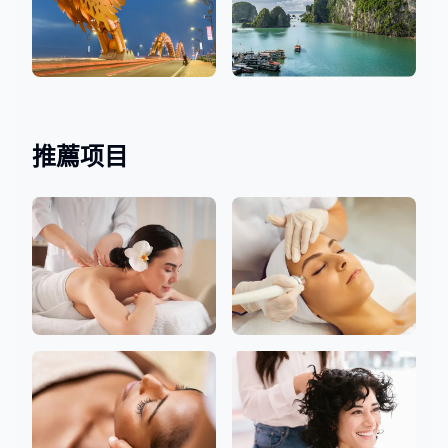
岘港
河内
4 沙龍
1 沙龍
推薦项目
身體
面部的