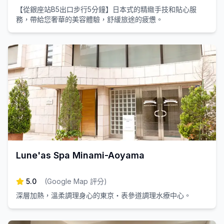
【從銀座站B5出口步行5分鐘】日本式的精緻手技和貼心服
務，帶給您奢華的美容體驗，舒緩旅途的疲憊。
Lune'as Spa Minami-Aoyama
5.0
(
Google Map 評分
)
深層加熱，溫柔調理身心的東京・表參道調理水療中心。