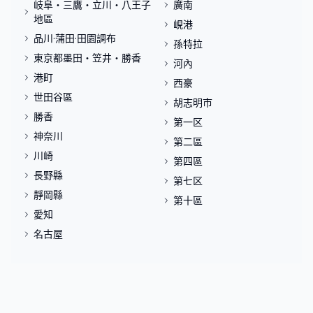
岐阜・三鷹・立川・八王子
廣南
地區
峴港
品川·蒲田·田園調布
孫特拉
東京都墨田・笠井・勝香
河內
港町
西豪
世田谷區
胡志明市
勝香
第一区
神奈川
第二區
川崎
第四區
長野縣
第七区
靜岡縣
第十區
愛知
名古屋