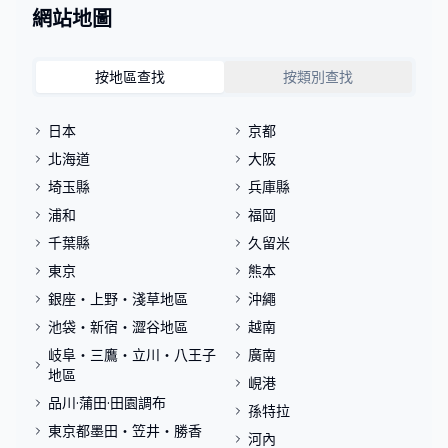
網站地圖
按地區查找
按類別查找
日本
京都
北海道
大阪
埼玉縣
兵庫縣
浦和
福岡
千葉縣
久留米
東京
熊本
銀座・上野・淺草地區
沖繩
池袋・新宿・澀谷地區
越南
岐阜・三鷹・立川・八王子
廣南
地區
峴港
品川·蒲田·田園調布
孫特拉
東京都墨田・笠井・勝香
河內