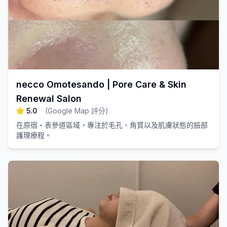
necco Omotesando | Pore Care & Skin
Renewal Salon
5.0
(
Google Map 評分
)
在原宿・表參道區域，專注於毛孔、角質以及肌膚狀態的臉部
護理療程。