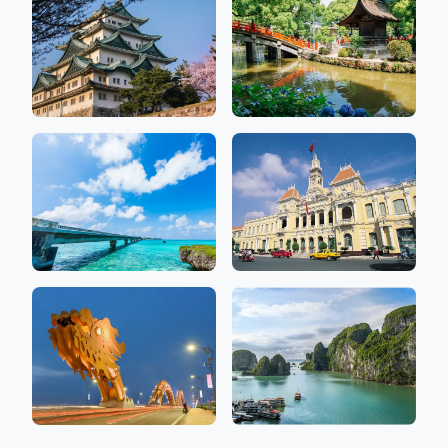
26 沙龍
10 沙龍
爱知
福冈
10 沙龍
7 沙龍
沖繩
胡志明
3 沙龍
9 沙龍
岘港
河内