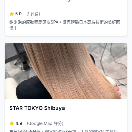
5.0
(
1
評論
)
納米泡的感動獎勵頭皮SPA，讓您體驗日本高端技術的美好回
憶！
STAR TOKYO Shibuya
4.9
(
Google Map 評分
)
神泉駅步行5分鐘・澀谷站步行8分鐘。人氣的澀谷區美髮沙