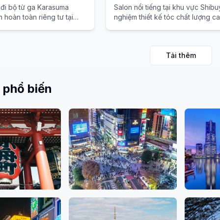
 đi bộ từ ga Karasuma
Salon nổi tiếng tại khu vực Shibu
n hoàn toàn riêng tư tại
nghiệm thiết kế tóc chất lượng c
 có thể trải nghiệm dịch vụ
Bản tại Daikanyama.
huyên nghiệp cùng với
Tải thêm
 phổ biến
Ginza, Ueno
Shibuya, Shinjuku,
Kanag
Salons
18 Salo
Ikebukuro