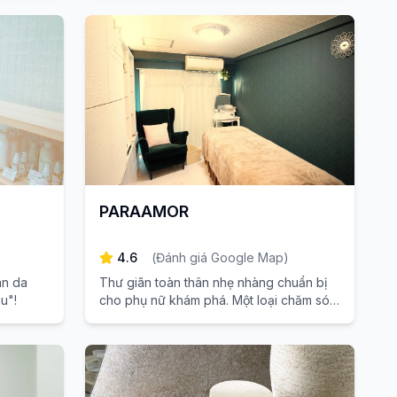
xoa dịu mệt mỏi sau chuyến đi với kỹ
thuật tinh tế theo phong cách Nhật Bản
và sự phục vụ tận tình.
PARAAMOR
4.6
(
Đánh giá Google Map
)
àn da
Thư giãn toàn thân nhẹ nhàng chuẩn bị
u"!
cho phụ nữ khám phá. Một loại chăm sóc
mới giúp làm ấm sâu với công nghệ cận
hồng ngoại và tay.