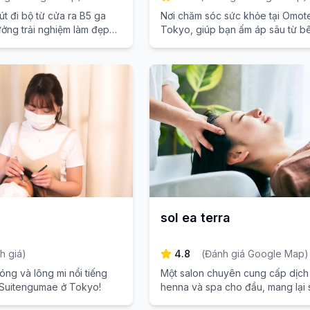
t đi bộ từ cửa ra B5 ga
Nơi chăm sóc sức khỏe tại Omot
ng trải nghiệm làm đẹp
Tokyo, giúp bạn ấm áp sâu từ bê
p xua tan mệt mỏi sau
mang lại sự hài hòa nhẹ nhàng c
kỹ thuật tinh tế và dịch vụ
tâm hồn và cơ thể.
phong cách Nhật Bản.
sol ea terra
h giá
)
4.8
(
Đánh giá Google Map
)
óng và lông mi nổi tiếng
Một salon chuyên cung cấp dịch
Suitengumae ở Tokyo!
henna và spa cho đầu, mang lại 
giãn cho tóc và tâm trí với sức m