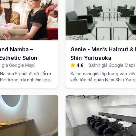
and Namba –
Genie - Men’s Haircut &
sthetic Salon
Shin-Yurigaoka
 giá Google Map
)
4.8
(
Đánh giá Google Map
)
amba 5 phút đi bộ (lối ra
Salon nam giới tập trung vào việ
ìm trong trải nghiệm spa
kiểu tóc dễ quản lý tại Shin-Yuri
 những kỹ thuật tinh tế và
Kanagawa, với độ tái tạo cao.
ểu Nhật Bản sẽ xua tan mọi
hành trình của bạn.