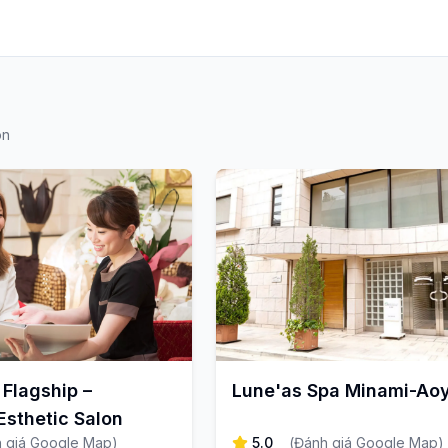
on
Flagship –
Lune'as Spa Minami-A
sthetic Salon
 giá Google Map
)
5.0
(
Đánh giá Google Map
)