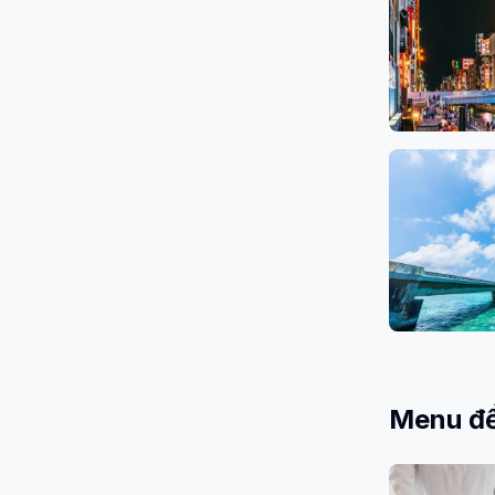
Osaka
26 Salons
Okinawa
3 Salons
Menu đề