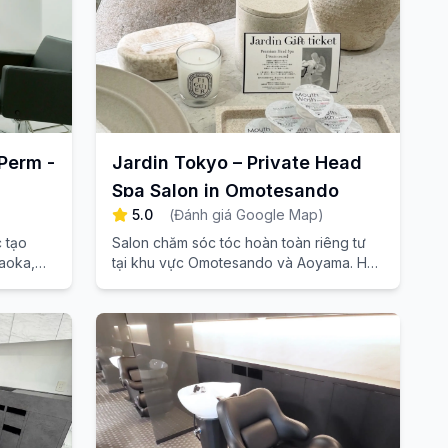
 Perm -
Jardin Tokyo – Private Head
Spa Salon in Omotesando
5.0
(
Đánh giá Google Map
)
c tạo
Salon chăm sóc tóc hoàn toàn riêng tư
gaoka,
tại khu vực Omotesando và Aoyama. Hãy
tận hưởng không gian đẳng cấp trong
một liệu trình chăm sóc da đầu và thư
giãn tuyệt vời.