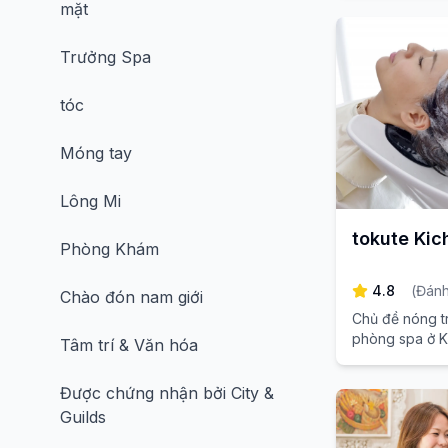
mặt
Trưởng Spa
tóc
Móng tay
Lông Mi
tokute Kich
Phòng Khám
4.8
(
Đánh
Chào đón nam giới
Chủ đề nóng t
phòng spa ở Kic
Tâm trí & Văn hóa
hưởng sự chữa 
đẹp
Được chứng nhận bởi City &
Guilds