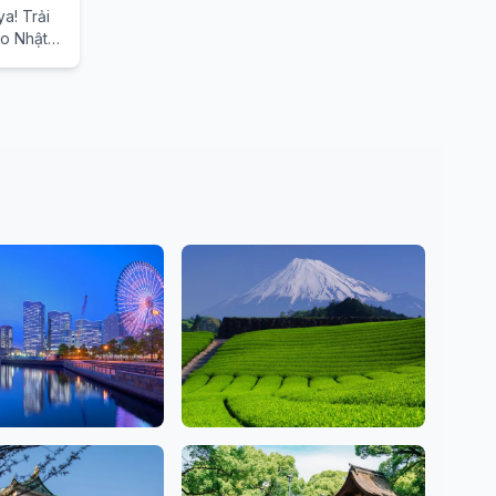
ya! Trải
ao Nhật
awa
Shizuoka
ns
2 Salons