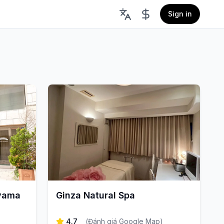
Sign in
oyama
Ginza Natural Spa
4.7
(
Đánh giá Google Map
)