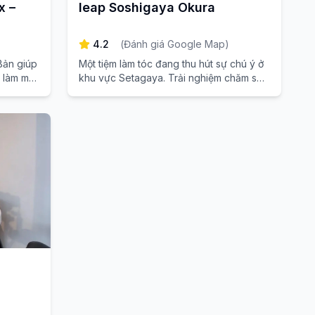
x –
leap Soshigaya Okura
4.2
(
Đánh giá Google Map
)
Bản giúp
Một tiệm làm tóc đang thu hút sự chú ý ở
 làm mới
khu vực Setagaya. Trải nghiệm chăm sóc
n."
tóc chất lượng cao độc đáo ở Nhật Bản,
chỉ cách ga Soshigaya-Okura một phút đi
bộ.