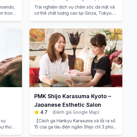
esando,
Trải nghiệm dịch vụ chăm sóc da mặt và
n trong,
cơ thể chất lượng cao tại Ginza, Tokyo.
ho cả
Đây là một thẩm mỹ viện thư giãn hoàn
toàn riêng được khách hàng nước ngoài
đánh giá cao.
PMK Shijo Karasuma Kyoto –
Japanese Esthetic Salon
4.7
(
Đánh giá Google Map
)
 vụ
【Cách ga Hankyu Karasuma và lối ra số
sự thư
15 của ga tàu điện ngầm Shijo chỉ 3 phút
ạnh từ
đi bộ】Trải nghiệm spa sang trọng để