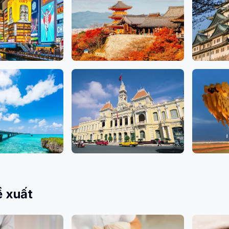
79 Salons
Kyoto
Aichi
10 Salons
10 Salons
Hồ Chí Minh
Đà Nẵn
9 Salons
4 Salons
 xuất