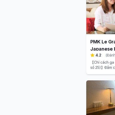
PMK Le Gr
Japanese E
4.2
(
Đánh
【Chỉ cách ga N
số 25)】Đắm ch
sang trọng, nơi
sự tiếp đón ki
mệt mỏi trong 