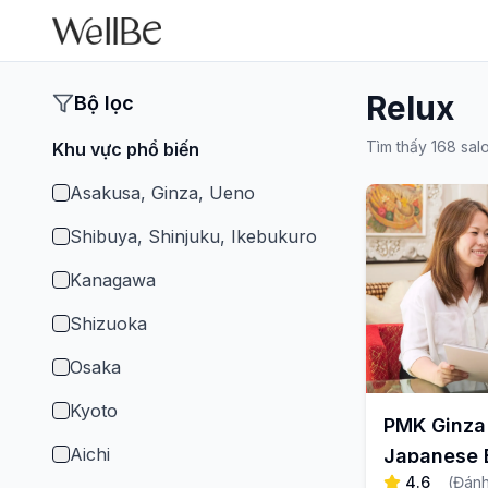
Relux
Bộ lọc
Tìm thấy 168 sal
Khu vực phổ biến
Asakusa, Ginza, Ueno
Shibuya, Shinjuku, Ikebukuro
Kanagawa
Shizuoka
Osaka
Kyoto
PMK Ginza 
Aichi
Japanese E
4.6
(
Đánh