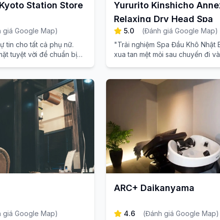
yoto Station Store
Yururito Kinshicho Anne
Relaxing Dry Head Spa
 giá Google Map
)
5.0
(
Đánh giá Google Map
)
ự tin cho tất cả phụ nữ.
"Trải nghiệm Spa Đầu Khô Nhật 
t tuyệt vời để chuẩn bị
xua tan mệt mỏi sau chuyến đi và
 tại tiệm ngay cạnh ga
tâm trí cũng như suy nghĩ của bạ
ARC+ Daikanyama
 giá Google Map
)
4.6
(
Đánh giá Google Map
)