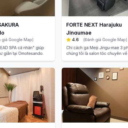
 SAKURA
FORTE NEXT Harajuku
do
Jingumae
 giá Google Map
)
4.6
(
Đánh giá Google Map
)
HEAD SPA cá nhân" giúp
Chỉ cách ga Meiji Jingu-mae 3 ph
hư giãn tại Omotesando.
chúng tôi là salon tóc chuyên v
màu đôi không tẩy tóc và điều trị
thiện chất lượng tóc. Hãy đến trả
dịch vụ tuyệt vời của chúng tôi v
đổi mái tóc của bạn!