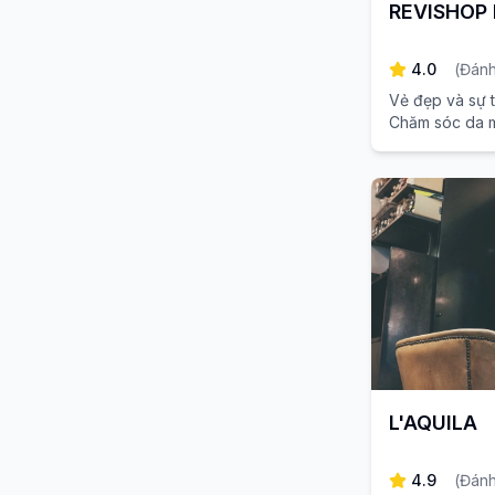
REVISHOP K
4.0
(
Đánh
Vẻ đẹp và sự t
Chăm sóc da mặ
làn da của bạn
Kyoto.
L'AQUILA
4.9
(
Đánh