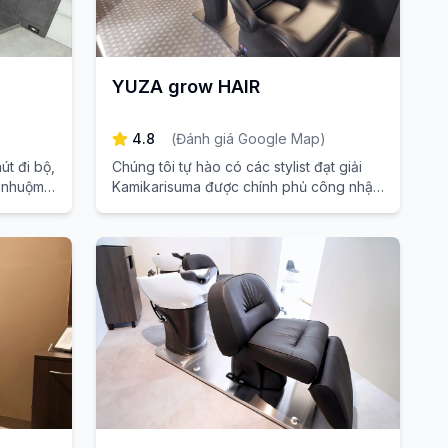
YUZA grow HAIR
4.8
(
Đánh giá Google Map
)
út đi bộ,
Chúng tôi tự hào có các stylist đạt giải
ề nhuộm
Kamikarisuma được chính phủ công nhận
 cải
(chỉ chiếm 0,019% trong số các thợ làm
i nghiệm
tóc trên toàn quốc). Tại Salon chúng tôi
à biến
ở Odori, Sapporo, bạn sẽ được trải
nghiệm các dịch vụ nhuộm tóc, duỗi tóc
và cải thiện chất tóc chất lượng cao. Hãy
đến và đặt lịch hẹn ngay hôm nay để có
được mái tóc hoàn hảo mà bạn luôn mơ
ước!