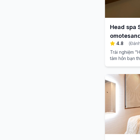
Head spa
omotesan
4.8
(
Đánh
Trải nghiệm "
tâm hồn bạn t