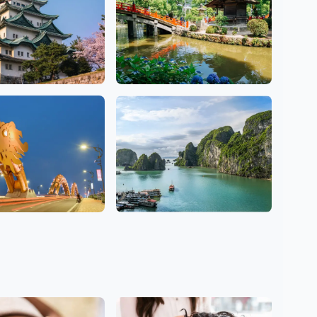
Fukuoka
7 Salons
g
Hà Nội
1 Salons