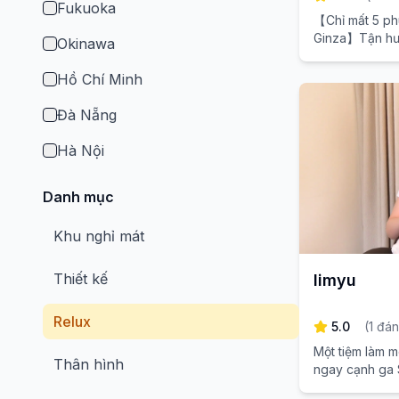
Fukuoka
【Chỉ mất 5 phú
Ginza】Tận hưở
Okinawa
sang trọng giú
chuyến đi, với 
Hồ Chí Minh
tận tâm theo 
Đà Nẵng
Hà Nội
Danh mục
Khu nghỉ mát
Thiết kế
limyu
Relux
5.0
(
1
đán
Một tiệm làm m
Thân hình
ngay cạnh ga 