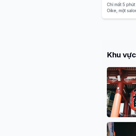
Chỉ mất 5 phút
Oike, một salo
Kyoto, nơi bạn
massage đầu c
henna hữu cơ.
Khu vực
Asakusa, 
48 