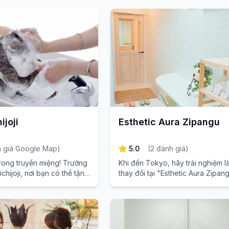
thiên nhiên.
ijoji
Esthetic Aura Zipangu
 giá Google Map
)
5.0
(
2
đánh giá
)
rong truyền miệng! Trưởng
Khi đến Tokyo, hãy trải nghiệm l
hijoji, nơi bạn có thể tận
thay đổi tại "Esthetic Aura Zipang
lành tuyệt vời và mái tóc