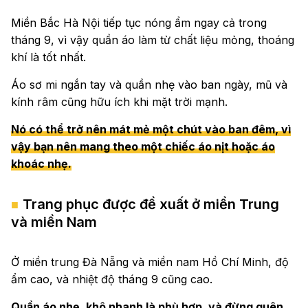
Miền Bắc Hà Nội tiếp tục nóng ẩm ngay cả trong
tháng 9, vì vậy quần áo làm từ chất liệu mỏng, thoáng
khí là tốt nhất.
Áo sơ mi ngắn tay và quần nhẹ vào ban ngày, mũ và
kính râm cũng hữu ích khi mặt trời mạnh.
Nó có thể trở nên mát mẻ một chút vào ban đêm, vì
vậy bạn nên mang theo một chiếc áo nịt hoặc áo
khoác nhẹ.
Trang phục được đề xuất ở miền Trung
và miền Nam
Ở miền trung Đà Nẵng và miền nam Hồ Chí Minh, độ
ẩm cao, và nhiệt độ tháng 9 cũng cao.
Quần áo nhẹ, khô nhanh là phù hợp, và đừng quên