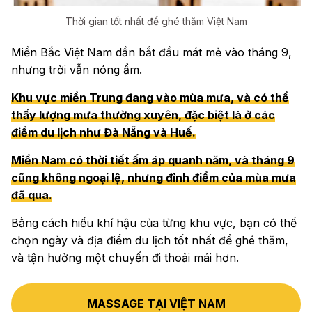
Thời gian tốt nhất để ghé thăm Việt Nam
Miền Bắc Việt Nam dần bắt đầu mát mẻ vào tháng 9,
nhưng trời vẫn nóng ẩm.
Khu vực miền Trung đang vào mùa mưa, và có thể
thấy lượng mưa thường xuyên, đặc biệt là ở các
điểm du lịch như Đà Nẵng và Huế.
Miền Nam có thời tiết ấm áp quanh năm, và tháng 9
cũng không ngoại lệ, nhưng đỉnh điểm của mùa mưa
đã qua.
Bằng cách hiểu khí hậu của từng khu vực, bạn có thể
chọn ngày và địa điểm du lịch tốt nhất để ghé thăm,
và tận hưởng một chuyến đi thoải mái hơn.
MASSAGE TẠI VIỆT NAM