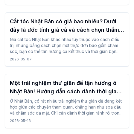
chọn các chi tiết điều trị, thời gian và bầu không khí thẩm
mỹ viện, bạn có thể dễ dàng kết hợp mà không gặp khó
khăn và bạn có thể dành thời gian thoải mái khi đi du lịch.
Cắt tóc Nhật Bản có giá bao nhiêu? Dưới
đây là ước tính giá cả và cách chọn thẩm
mỹ viện!
Giá cắt tóc Nhật Bản khác nhau tùy thuộc vào cách điều
trị, nhưng bằng cách chọn một thực đơn bao gồm chăm
sóc, bạn có thể tận hưởng cả kết thúc và thời gian bạn
dành. Mọi thứ từ tư vấn đến hoàn thiện đều được thực hiện
2026-05-07
cẩn thận, và nó được đặc trưng bởi một lớp hoàn thiện tự
nhiên phù hợp với loại tóc và mong muốn của bạn.
Một trải nghiệm thư giãn để tận hưởng ở
Nhật Bản! Hướng dẫn cách dành thời gian
trong chuyến đi
Ở Nhật Bản, có rất nhiều trải nghiệm thư giãn dễ dàng kết
hợp giữa các chuyến tham quan, chẳng hạn như spa đầu
và chăm sóc da mặt. Chỉ cần dành thời gian rảnh rỗi trong
ngày, bạn có thể tận hưởng chuyến đi của mình trong khi
2026-05-13
thay đổi tâm trạng mà không gặp khó khăn.