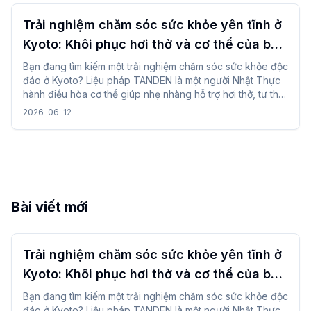
Trải nghiệm chăm sóc sức khỏe yên tĩnh ở
Kyoto: Khôi phục hơi thở và cơ thể của bạn
với liệu pháp TANDEN
Bạn đang tìm kiếm một trải nghiệm chăm sóc sức khỏe độc
đáo ở Kyoto? Liệu pháp TANDEN là một người Nhật Thực
hành điều hòa cơ thể giúp nhẹ nhàng hỗ trợ hơi thở, tư thế
và dòng chảy tự nhiên của cơ thể. Nó mang đến một cơ
2026-06-12
hội duy nhất để phục hồi bản thân trong khung cảnh yên
bình của Nhật Bản sau tham quan hoặc đi đường dài.
Bài viết mới
Trải nghiệm chăm sóc sức khỏe yên tĩnh ở
Kyoto: Khôi phục hơi thở và cơ thể của bạn
với liệu pháp TANDEN
Bạn đang tìm kiếm một trải nghiệm chăm sóc sức khỏe độc
đáo ở Kyoto? Liệu pháp TANDEN là một người Nhật Thực