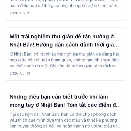
hành điều hòa cơ thể giúp nhẹ nhàng hỗ trợ hơi thở, tư thế
và dòng chảy tự nhiên của cơ thể. Nó mang đến một cơ
2026-06-12
hội duy nhất để phục hồi bản thân trong khung cảnh yên
bình của Nhật Bản sau tham quan hoặc đi đường dài.
Một trải nghiệm thư giãn để tận hưởng ở
Nhật Bản! Hướng dẫn cách dành thời gian
trong chuyến đi
Ở Nhật Bản, có rất nhiều trải nghiệm thư giãn dễ dàng kết
hợp giữa các chuyến tham quan, chẳng hạn như spa đầu
và chăm sóc da mặt. Chỉ cần dành thời gian rảnh rỗi trong
ngày, bạn có thể tận hưởng chuyến đi của mình trong khi
2026-05-13
thay đổi tâm trạng mà không gặp khó khăn.
Những điều bạn cần biết trước khi làm
móng tay ở Nhật Bản! Tóm tắt các điểm đặt
phòng từ cách chọn thiết kế
Tại các tiệm nail Nhật Bản, bạn có thể chọn phong cách
yêu thích của mình dựa trên các mẫu và thiết kế phương
tiện truyền thông xã hội, và hoàn thành nó với sự điều trị