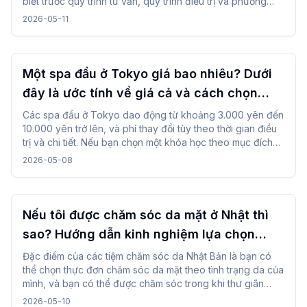
biết trước quy trình tư vấn, quy trình điều trị và phương
pháp đặt chỗ, bạn sẽ có thể bình tĩnh và sử dụng nó ngay
2026-05-11
cả khi đi du lịch.
Một spa đầu ở Tokyo giá bao nhiêu? Dưới
đây là ước tính về giá cả và cách chọn
một!
Các spa đầu ở Tokyo dao động từ khoảng 3.000 yên đến
10.000 yên trở lên, và phí thay đổi tùy theo thời gian điều
trị và chi tiết. Nếu bạn chọn một khóa học theo mục đích
và thời gian của mình và sử dụng dịch vụ đặt chỗ, bạn có
2026-05-08
thể trải nghiệm nó một cách suôn sẻ ngay cả lần đầu tiên.
Nếu tôi được chăm sóc da mặt ở Nhật thì
sao? Hướng dẫn kinh nghiệm lựa chọn
theo vấn đề về da!
Đặc điểm của các tiệm chăm sóc da Nhật Bản là bạn có
thể chọn thực đơn chăm sóc da mặt theo tình trạng da của
mình, và bạn có thể được chăm sóc trong khi thư giãn
trong các liệu pháp nhẹ nhàng. Bằng cách kiểm tra và lựa
2026-05-10