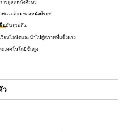
้นการดูแลหนังศีรษะ
าพแวดล้อมของหนังศีรษะ
ื้น
มันรวมถึง.
วียนโลหิตและนำไปสู่สภาพที่แข็งแรง
ละเทคโนโลยีชั้นสูง
ัว