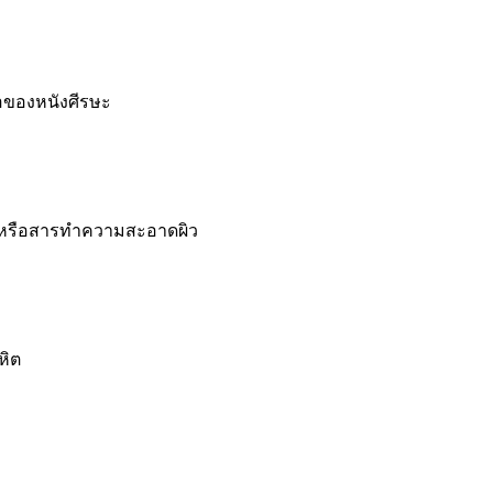
ของหนังศีรษะ
ษหรือสารทำความสะอาดผิว
หิต