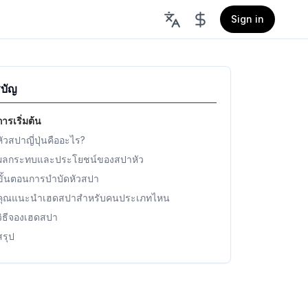
Sign in
บัญ
การเริ่มต้น
หัวสปาญี่ปุ่นคืออะไร?
ผลกระทบและประโยชน์ของสปาหัว
ขั้นตอนการบำบัดหัวสปา
คุณแนะนำเฮดสปาสำหรับคนประเภทไหน
วิธีจองเฮดสปา
สรุป