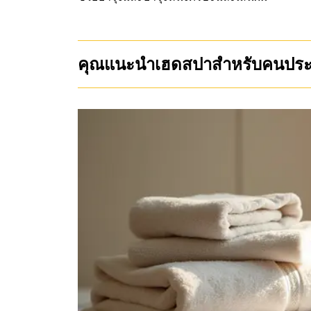
คุณแนะนำเฮดสปาสำหรับคนปร