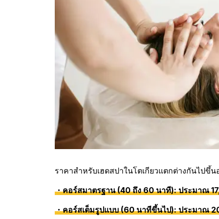
ราคาสำหรับเฮดสปาในโตเกียวแตกต่างกันไปขึ้นอ
・คอร์สมาตรฐาน (40 ถึง 60 นาที): ประมาณ 17
・คอร์สเต็มรูปแบบ (60 นาทีขึ้นไป): ประมาณ 2