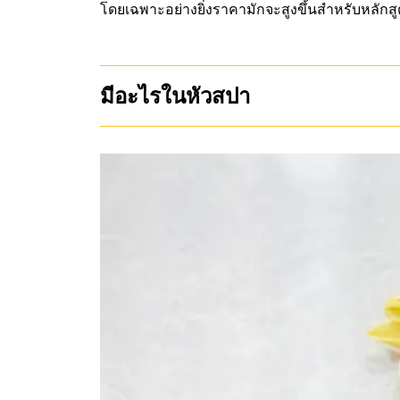
โดยเฉพาะอย่างยิ่งราคามักจะสูงขึ้นสำหรับหลักส
มีอะไรในหัวสปา