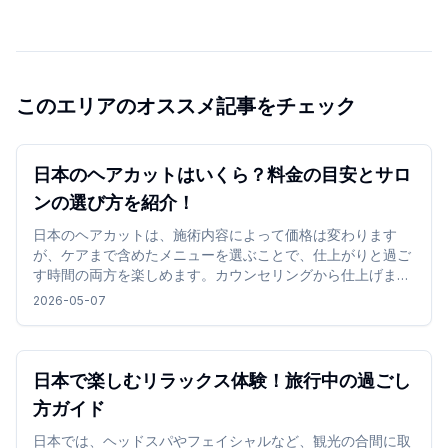
このエリアのオススメ記事をチェック
日本のヘアカットはいくら？料金の目安とサロ
ンの選び方を紹介！
日本のヘアカットは、施術内容によって価格は変わります
が、ケアまで含めたメニューを選ぶことで、仕上がりと過ご
す時間の両方を楽しめます。カウンセリングから仕上げまで
丁寧に進められ、髪質や希望に合わせた自然な仕上がりが特
2026-05-07
徴です。
日本で楽しむリラックス体験！旅行中の過ごし
方ガイド
日本では、ヘッドスパやフェイシャルなど、観光の合間に取