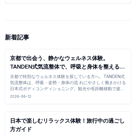
れやすく、心地よい時間を過ごせます。
新着記事
京都で出会う、静かなウェルネス体験。
TANDEN式気流整体で、呼吸と身体を整える時
間 を
京都で特別なウェルネス体験を探している方へ。TANDEN式
気流整体は、呼吸・姿勢・身体の流 れにやさしく働きかける
日本式ボディコンディショニング。観光や長距離移動で疲れ
た身体を、静 かな和の空間で整える特別な体験です。
2026-06-12
日本で楽しむリラックス体験！旅行中の過ごし
方ガイド