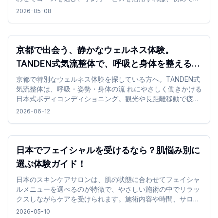
もスムーズに体験できます。
2026-05-08
京都で出会う、静かなウェルネス体験。
TANDEN式気流整体で、呼吸と身体を整える時
間 を
京都で特別なウェルネス体験を探している方へ。TANDEN式
気流整体は、呼吸・姿勢・身体の流 れにやさしく働きかける
日本式ボディコンディショニング。観光や長距離移動で疲れ
た身体を、静 かな和の空間で整える特別な体験です。
2026-06-12
日本でフェイシャルを受けるなら？肌悩み別に
選ぶ体験ガイド！
日本のスキンケアサロンは、肌の状態に合わせてフェイシャ
ルメニューを選べるのが特徴で、やさしい施術の中でリラッ
クスしながらケアを受けられます。施術内容や時間、サロン
の雰囲気を確認して選ぶことで、旅行中でも無理なく取り入
2026-05-10