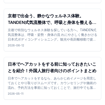
京都で出会う、静かなウェルネス体験。
TANDEN式気流整体で、呼吸と身体を整える時
間 を
京都で特別なウェルネス体験を探している方へ。TANDEN式
気流整体は、呼吸・姿勢・身体の流 れにやさしく働きかける
日本式ボディコンディショニング。観光や長距離移動で疲れ
た身体を、静 かな和の空間で整える特別な体験です。
2026-06-12
日本でヘアカットをする前に知っておきたいこ
とを紹介！外国人旅行者向けのポイントまとめ
日本でヘアカットをするなら、あらかじめイメージを用意し
ておくとやり取りがスムーズです。カウンセリングや施術の
流れ、予約方法を事前に知っておくことで、旅行中でも落ち
着いて利用しやすくなります。
2026-05-11