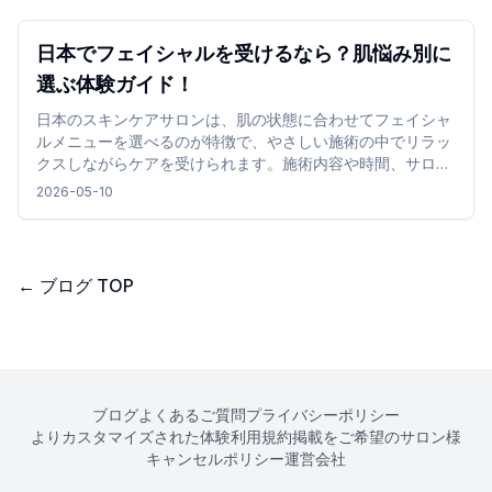
日本でフェイシャルを受けるなら？肌悩み別に
選ぶ体験ガイド！
日本のスキンケアサロンは、肌の状態に合わせてフェイシャ
ルメニューを選べるのが特徴で、やさしい施術の中でリラッ
クスしながらケアを受けられます。施術内容や時間、サロン
の雰囲気を確認して選ぶことで、旅行中でも無理なく取り入
2026-05-10
れやすく、心地よい時間を過ごせます。
←
ブログ TOP
ブログ
よくあるご質問
プライバシーポリシー
よりカスタマイズされた体験
利用規約
掲載をご希望のサロン様
キャンセルポリシー
運営会社