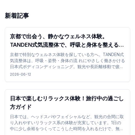
新着記事
京都で出会う、静かなウェルネス体験。
TANDEN式気流整体で、呼吸と身体を整える時
間 を
京都で特別なウェルネス体験を探している方へ。TANDEN式
気流整体は、呼吸・姿勢・身体の流 れにやさしく働きかける
日本式ボディコンディショニング。観光や長距離移動で疲れ
た身体を、静 かな和の空間で整える特別な体験です。
2026-06-12
日本で楽しむリラックス体験！旅行中の過ごし
方ガイド
日本では、ヘッドスパやフェイシャルなど、観光の合間に取
り入れやすいリラックス系の体験が充実しています。1日の
中に少し余裕をつくってこうした時間を入れるだけで、無理
なく気分を切り替えながら旅行を楽しめます。