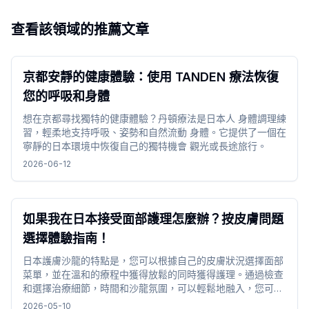
查看該領域的推薦文章
京都安靜的健康體驗：使用 TANDEN 療法恢復
您的呼吸和身體
想在京都尋找獨特的健康體驗？丹頓療法是日本人 身體調理練
習，輕柔地支持呼吸、姿勢和自然流動 身體。它提供了一個在
寧靜的日本環境中恢復自己的獨特機會 觀光或長途旅行。
2026-06-12
如果我在日本接受面部護理怎麼辦？按皮膚問題
選擇體驗指南！
日本護膚沙龍的特點是，您可以根據自己的皮膚狀況選擇面部
菜單，並在溫和的療程中獲得放鬆的同時獲得護理。通過檢查
和選擇治療細節，時間和沙龍氛圍，可以輕鬆地融入，您可以
在旅行時度過舒適的時光。
2026-05-10