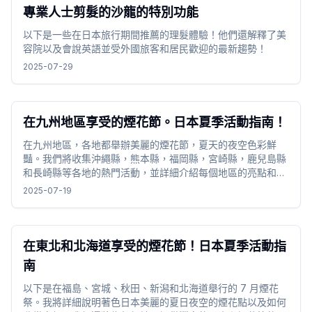
專業人士剪髮的沙龍的特別功能
以下是一些在日本旅行期間推薦的理髮體驗！他們還解釋了美
容院以及會說英語並受外國旅客和居民歡迎的最新趨勢！
2025-07-29
在九州地區享受的煙花節。日本夏季活動指南！
在九州地區，各地都舉辦美麗的煙花節，夏天的夜空色彩鮮
豔。我們將收集沖繩縣，熊本縣，福岡縣，宮崎縣，鹿兒島縣
和長崎縣等各地的熱門活動，並詳細介紹每個地區的亮點和推
薦觀光景點。
2025-07-19
在東北和北海道享受的煙花節！日本夏季活動指
南
以下是在福島、宮城、秋田、新潟和北海道舉行的 7 月煙花
祭。我將詳細說明著色日本美麗的夏日夜空的煙花點以及如何