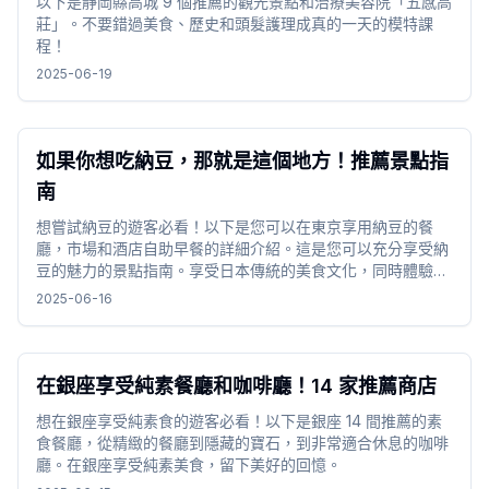
以下是靜岡縣高城 9 個推薦的觀光景點和治療美容院「五感高
莊」。不要錯過美食、歷史和頭髮護理成真的一天的模特課
程！
2025-06-19
如果你想吃納豆，那就是這個地方！推薦景點指
南
想嘗試納豆的遊客必看！以下是您可以在東京享用納豆的餐
廳，市場和酒店自助早餐的詳細介紹。這是您可以充分享受納
豆的魅力的景點指南。享受日本傳統的美食文化，同時體驗納
豆的獨特風味和質地。一定要在觀光之間停下來！
2025-06-16
在銀座享受純素餐廳和咖啡廳！14 家推薦商店
想在銀座享受純素食的遊客必看！以下是銀座 14 間推薦的素
食餐廳，從精緻的餐廳到隱藏的寶石，到非常適合休息的咖啡
廳。在銀座享受純素美食，留下美好的回憶。