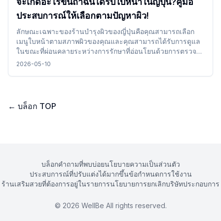
จะเกิดอะไรขึ้นถ้าฉันได้รับใบหน้าในญี่ปุ่น?คู่มือ
ประสบการณ์ให้เลือกตามปัญหาผิว!
ลักษณะเฉพาะของร้านบำรุงผิวของญี่ปุ่นคือคุณสามารถเลือก
เมนูใบหน้าตามสภาพผิวของคุณและคุณสามารถได้รับการดูแล
ในขณะที่ผ่อนคลายระหว่างการรักษาที่อ่อนโยนด้วยการตรวจ
สอบและเลือกรายละเอียดการรักษาเวลาและบรรยากาศร้าน
2026-05-10
เสริมสวยทำให้สามารถรวมเข้าได้อย่างง่ายดายโดยไม่มีปัญหา
และคุณสามารถใช้เวลาที่สะดวกสบายขณะเดินทาง
←
บล็อก TOP
บล็อก
คำถามที่พบบ่อย
นโยบายความเป็นส่วนตัว
ประสบการณ์ที่ปรับแต่งได้มากขึ้น
ข้อกำหนดการใช้งาน
ร้านเสริมสวยที่ต้องการอยู่ในรายการ
นโยบายการยกเลิก
บริษัทประกอบการ
©
2026
WellBe All rights reserved.