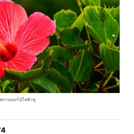
ศกาลดอกไม้ไฟคิวชู
74