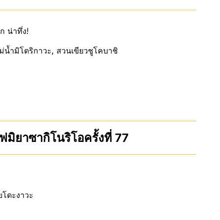
น่าทึ่ง!
แม่น้ำมิโดริกาวะ, สวนเขียวชูโคบาชิ
มิยาซากิโนริโอครั้งที่ 77
อโยโดะงาวะ