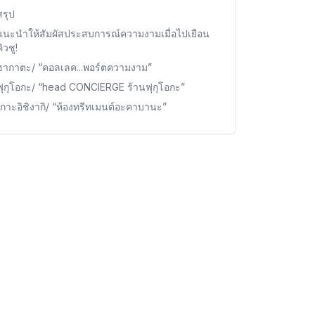
สรุป
แนะนำให้สัมผัสประสบการณ์ความงามเมื่อไปเยือน
ิวชู!
ฮากาตะ/ “คอลเลค...พอร์ตความงาม”
ฟุกุโอกะ/ “head CONCIERGE ร้านฟุกุโอกะ”
เกาะอิชิงากิ/ “ห้องทรีทเมนต์อะคาบานะ”