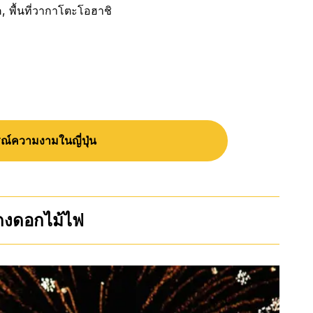
ไค, พื้นที่วากาโตะโอฮาชิ
์ความงามในญี่ปุ่น
ดงดอกไม้ไฟ