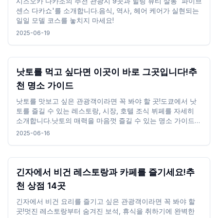
시즈오카 다카조의 추천 관광지 9곳과 힐링 뷰티 살롱 '파이브
센스 다카쇼'를 소개합니다.음식, 역사, 헤어 케어가 실현되는
일일 모델 코스를 놓치지 마세요!
2025-06-19
낫토를 먹고 싶다면 이곳이 바로 그곳입니다!추
천 명소 가이드
낫토를 맛보고 싶은 관광객이라면 꼭 봐야 할 곳!도쿄에서 낫
토를 즐길 수 있는 레스토랑, 시장, 호텔 조식 뷔페를 자세히
소개합니다.낫토의 매력을 마음껏 즐길 수 있는 명소 가이드입
니다.낫토의 독특한 맛과 질감을 경험하면서 전통적인 일본 음
2025-06-16
식 문화를 즐기십시오.관광 중간에 꼭 들러보세요!
긴자에서 비건 레스토랑과 카페를 즐기세요!추
천 상점 14곳
긴자에서 비건 요리를 즐기고 싶은 관광객이라면 꼭 봐야 할
곳!멋진 레스토랑부터 숨겨진 보석, 휴식을 취하기에 완벽한