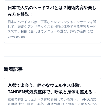
日本で人気のヘッドスパとは？施術内容や楽し
み方を解説！
日本のヘッドスパは、丁寧なクレンジングやマッサージを通
して、頭皮ケアとリラックスを同時に体験できる美容サービ
スです。目的に合わせてメニューを選び、旅行の合間に取り
入れることで、リフレッシュできる時間を過ごせます。
2026-05-09
新着記事
京都で出会う、静かなウェルネス体験。
TANDEN式気流整体で、呼吸と身体を整える時
間 を
京都で特別なウェルネス体験を探している方へ。TANDEN式
気流整体は、呼吸・姿勢・身体の流 れにやさしく働きかける