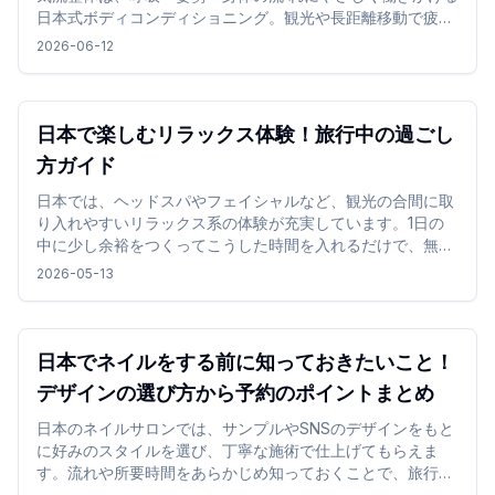
日本式ボディコンディショニング。観光や長距離移動で疲れ
た身体を、静 かな和の空間で整える特別な体験です。
2026-06-12
日本で楽しむリラックス体験！旅行中の過ごし
方ガイド
日本では、ヘッドスパやフェイシャルなど、観光の合間に取
り入れやすいリラックス系の体験が充実しています。1日の
中に少し余裕をつくってこうした時間を入れるだけで、無理
なく気分を切り替えながら旅行を楽しめます。
2026-05-13
日本でネイルをする前に知っておきたいこと！
デザインの選び方から予約のポイントまとめ
日本のネイルサロンでは、サンプルやSNSのデザインをもと
に好みのスタイルを選び、丁寧な施術で仕上げてもらえま
す。流れや所要時間をあらかじめ知っておくことで、旅行中
でも無理なくネイル体験を楽しめます。