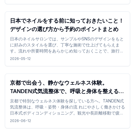
日本でネイルをする前に知っておきたいこと！
デザインの選び方から予約のポイントまとめ
日本のネイルサロンでは、サンプルやSNSのデザインをもと
に好みのスタイルを選び、丁寧な施術で仕上げてもらえま
す。流れや所要時間をあらかじめ知っておくことで、旅行中
でも無理なくネイル体験を楽しめます。
2026-05-12
京都で出会う、静かなウェルネス体験。
TANDEN式気流整体で、呼吸と身体を整える時
間 を
京都で特別なウェルネス体験を探している方へ。TANDEN式
気流整体は、呼吸・姿勢・身体の流 れにやさしく働きかける
日本式ボディコンディショニング。観光や長距離移動で疲れ
た身体を、静 かな和の空間で整える特別な体験です。
2026-06-12