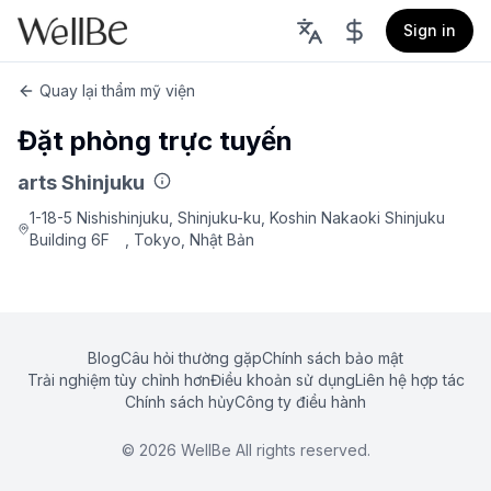
Sign in
Quay lại thẩm mỹ viện
Đặt phòng trực tuyến
arts Shinjuku
1-18-5 Nishishinjuku, Shinjuku-ku, Koshin Nakaoki Shinjuku
Building 6F , Tokyo, Nhật Bản
Blog
Câu hỏi thường gặp
Chính sách bảo mật
Trải nghiệm tùy chỉnh hơn
Điều khoản sử dụng
Liên hệ hợp tác
Chính sách hủy
Công ty điều hành
©
2026
WellBe All rights reserved.