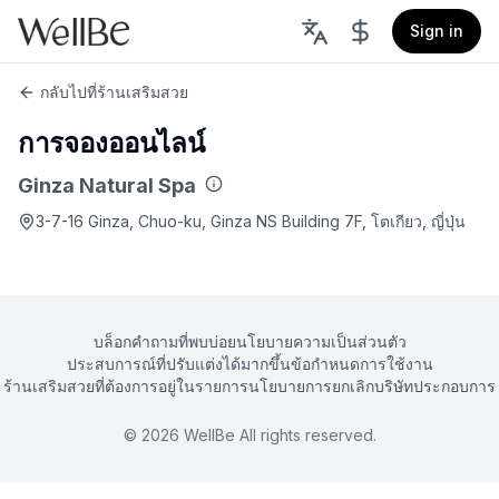
Sign in
กลับไปที่ร้านเสริมสวย
การจองออนไลน์
Ginza Natural Spa
3-7-16 Ginza, Chuo-ku, Ginza NS Building 7F, โตเกียว, ญี่ปุ่น
บล็อก
คำถามที่พบบ่อย
นโยบายความเป็นส่วนตัว
ประสบการณ์ที่ปรับแต่งได้มากขึ้น
ข้อกำหนดการใช้งาน
ร้านเสริมสวยที่ต้องการอยู่ในรายการ
นโยบายการยกเลิก
บริษัทประกอบการ
©
2026
WellBe All rights reserved.