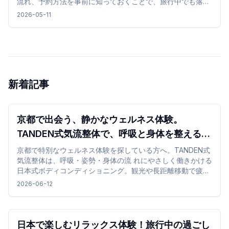
流れ、予約方法を事前に知っておくことで、旅行中でも落ち
着いて利用しやすくなります。
2026-05-11
新着記事
京都で出会う、静かなウェルネス体験。
TANDEN式気流整体で、呼吸と身体を整える時
間 を
京都で特別なウェルネス体験を探している方へ。TANDEN式
気流整体は、呼吸・姿勢・身体の流 れにやさしく働きかける
日本式ボディコンディショニング。観光や長距離移動で疲れ
た身体を、静 かな和の空間で整える特別な体験です。
2026-06-12
日本で楽しむリラックス体験！旅行中の過ごし