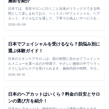
施術を紹介
日本では、美容サロンに行くこと自体がリラックスできる時
間として楽しまれており、ヘッドスパやフェイシャル、ヘア
カット、ネイルなどを通して、丁寧で心地よいサービスを体
験できます。
2026-05-06
日本でフェイシャルを受けるなら？肌悩み別に
選ぶ体験ガイド！
日本のスキンケアサロンは、肌の状態に合わせてフェイシャ
ルメニューを選べるのが特徴で、やさしい施術の中でリラッ
クスしながらケアを受けられます。施術内容や時間、サロン
の雰囲気を確認して選ぶことで、旅行中でも無理なく取り入
2026-05-10
れやすく、心地よい時間を過ごせます。
日本のヘアカットはいくら？料金の目安とサロ
ンの選び方を紹介！
日本のヘアカットは、施術内容によって価格は変わります