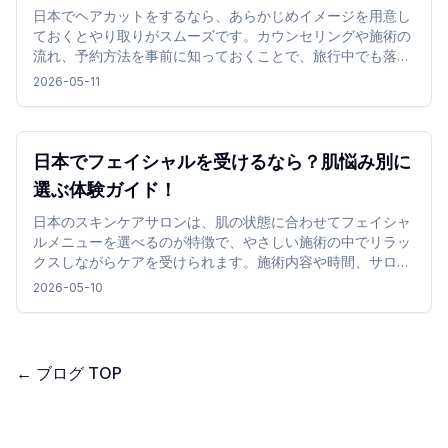
日本でヘアカットをするなら、あらかじめイメージを用意し
ておくとやり取りがスムーズです。カウンセリングや施術の
流れ、予約方法を事前に知っておくことで、旅行中でも落ち
着いて利用しやすくなります。
2026-05-11
日本でフェイシャルを受けるなら？肌悩み別に
選ぶ体験ガイド！
日本のスキンケアサロンは、肌の状態に合わせてフェイシャ
ルメニューを選べるのが特徴で、やさしい施術の中でリラッ
クスしながらケアを受けられます。施術内容や時間、サロン
の雰囲気を確認して選ぶことで、旅行中でも無理なく取り入
2026-05-10
れやすく、心地よい時間を過ごせます。
←
ブログ TOP